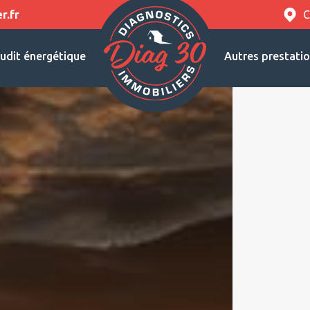
r.fr
C
udit énergétique
Autres prestati