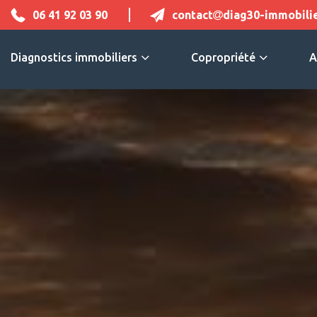
06 41 92 03 90
contact
diag30-immobilie
Diagnostics immobiliers
Copropriété
A